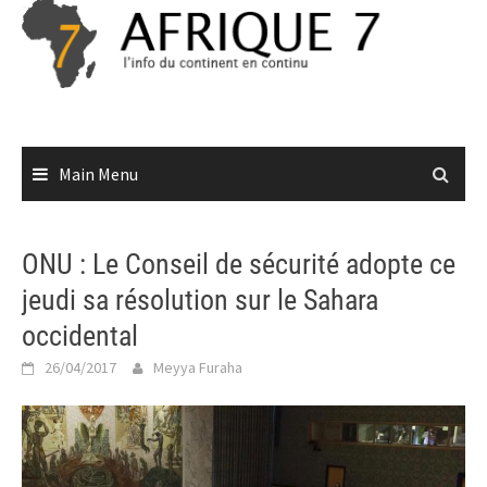
Skip
to
content
Main Menu
ONU : Le Conseil de sécurité adopte ce
jeudi sa résolution sur le Sahara
occidental
26/04/2017
Meyya Furaha