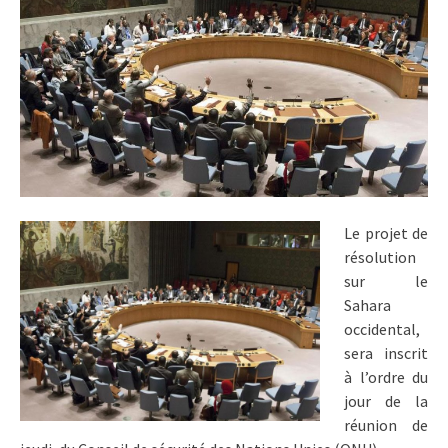
Le projet de
résolution
sur le
Sahara
occidental,
sera inscrit
à l’ordre du
jour de la
réunion de