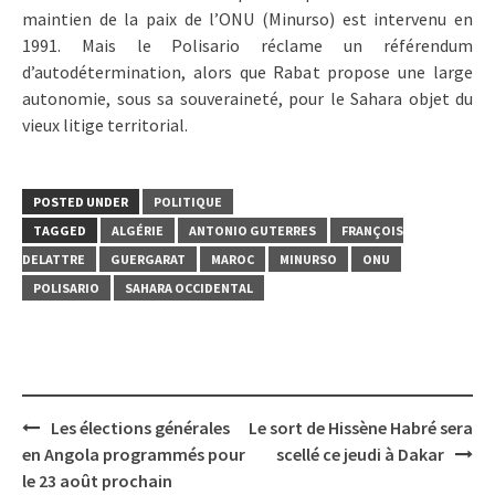
maintien de la paix de l’ONU (Minurso) est intervenu en
1991. Mais le Polisario réclame un référendum
d’autodétermination, alors que Rabat propose une large
autonomie, sous sa souveraineté, pour le Sahara objet du
vieux litige territorial.
POSTED UNDER
POLITIQUE
TAGGED
ALGÉRIE
ANTONIO GUTERRES
FRANÇOIS
DELATTRE
GUERGARAT
MAROC
MINURSO
ONU
POLISARIO
SAHARA OCCIDENTAL
Post
Les élections générales
Le sort de Hissène Habré sera
navigation
en Angola programmés pour
scellé ce jeudi à Dakar
le 23 août prochain