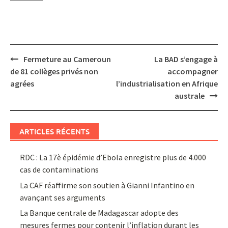
Post
Fermeture au Cameroun
La BAD s’engage à
navigation
de 81 collèges privés non
accompagner
agrées
l’industrialisation en Afrique
australe
ARTICLES RÉCENTS
RDC : La 17è épidémie d’Ebola enregistre plus de 4.000
cas de contaminations
La CAF réaffirme son soutien à Gianni Infantino en
avançant ses arguments
La Banque centrale de Madagascar adopte des
mesures fermes pour contenir l’inflation durant les