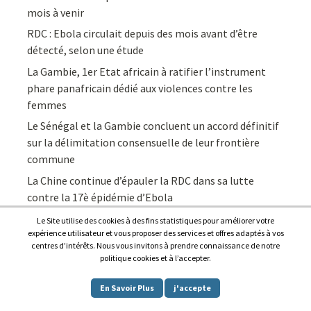
mois à venir
RDC : Ebola circulait depuis des mois avant d’être
détecté, selon une étude
La Gambie, 1er Etat africain à ratifier l’instrument
phare panafricain dédié aux violences contre les
femmes
Le Sénégal et la Gambie concluent un accord définitif
sur la délimitation consensuelle de leur frontière
commune
La Chine continue d’épauler la RDC dans sa lutte
contre la 17è épidémie d’Ebola
Le Site utilise des cookies à des fins statistiques pour améliorer votre
expérience utilisateur et vous proposer des services et offres adaptés à vos
centres d’intérêts. Nous vous invitons à prendre connaissance de notre
politique cookies et à l’accepter.
Copyright © 2026
Afrique7, l’info du continent en continu
.
En Savoir Plus
j'accepte
Proudly powered by
WordPress
.
|
Theme: Awaken by
ThemezHut
.