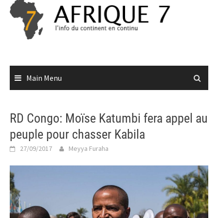
Skip
to
content
Main Menu
RD Congo: Moïse Katumbi fera appel au
peuple pour chasser Kabila
27/09/2017
Meyya Furaha