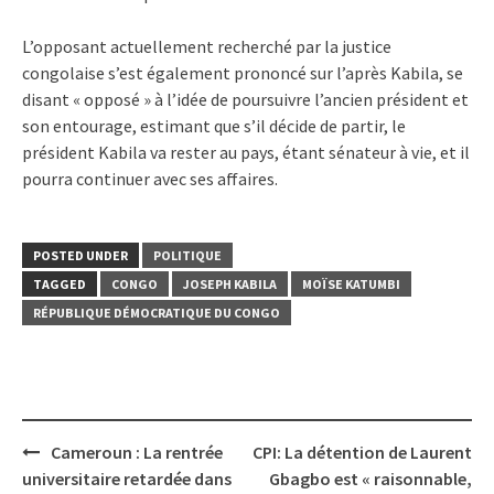
L’opposant actuellement recherché par la justice
congolaise s’est également prononcé sur l’après Kabila, se
disant « opposé » à l’idée de poursuivre l’ancien président et
son entourage, estimant que s’il décide de partir, le
président Kabila va rester au pays, étant sénateur à vie, et il
pourra continuer avec ses affaires.
POSTED UNDER
POLITIQUE
TAGGED
CONGO
JOSEPH KABILA
MOÏSE KATUMBI
RÉPUBLIQUE DÉMOCRATIQUE DU CONGO
Post
Cameroun : La rentrée
CPI: La détention de Laurent
navigation
universitaire retardée dans
Gbagbo est « raisonnable,