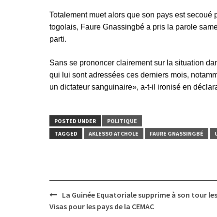
Totalement muet alors que son pays est secoué pa
togolais, Faure Gnassingbé a pris la parole same
parti.
Sans se prononcer clairement sur la situation dans
qui lui sont adressées ces derniers mois, notamm
un dictateur sanguinaire», a-t-il ironisé en décl
POSTED UNDER
POLITIQUE
TAGGED
AKLESSO ATCHOLE
FAURE GNASSINGBÉ
Post
La Guinée Equatoriale supprime à son tour le
navigation
Visas pour les pays de la CEMAC