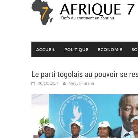
Skip
to
content
ACCUEIL
POLITIQUE
ECONOMIE
SO
Le parti togolais au pouvoir se re
30/10/2017
Meyya Furaha