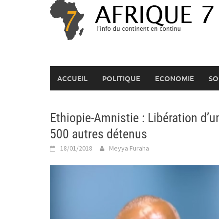
Skip
to
content
ACCUEIL
POLITIQUE
ECONOMIE
SO
Ethiopie-Amnistie : Libération d’u
500 autres détenus
18/01/2018
Meyya Furaha