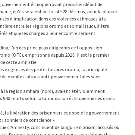
gouvernement éthiopien avait précisé en début de
aine, qu’ils seraient au total 528 détenus, pour la plupart
usés d’implication dans des violences ethniques à la
ntière entre les régions oromo et somali (sud), à être
érés et que les charges à leur encontre seraient
dina, l’un des principaux dirigeants de l’opposition
romo (OFC), emprisonné depuis 2016. Il est le premier
 de cette amnistie.
les exigences des protestataires oromo, la principale
gue de manifestations anti-gouvernementales sans
s à la région amhara (nord), avaient été violemment
ins 940 morts selon la Commission éthiopienne des droits
, la libération des prisonniers et appelé le gouvernement
 prisonniers de conscience ».
ique d’Amnesty, continuent de languir en prison, accusés ou
erté d’expression ou simplement pour avoir défendu les