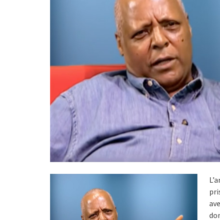
L’a
pri
ave
don