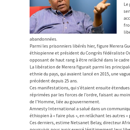
Le 
sem
acc
fro
lib
abandonnées.
Parmi les prisonniers libérés hier, figure Merera Gu
éthiopienne et président du Congrès fédéraliste O
opposant de haut rang à être relâché dans le cadre
La libération de Merera figurait parmi les principa
ethnie du pays, qui avaient lancé en 2015, une va
précédent depuis 25 ans.
Ces manifestations, qui s’étaient ensuite étendue
réprimées par les forces de l’ordre, faisant au mo
de l’Homme, liée au gouvernement.
Amnesty International a salué dans un communiqué
éthiopien à « faire plus », en relâchant les autres «
Ces derniers, estime Netsanet Belay, directeur Afr
poursuivis pour avoir exercé légitimement leur lib