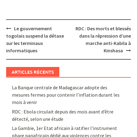
Post
Le gouvernement
RDC : Des morts et blessés
navigation
togolais suspend la détaxe
dans la répression d’une
sur les terminaux
marche anti-Kabila à
informatiques
Kinshasa
ARTICLES RÉCENTS
La Banque centrale de Madagascar adopte des
mesures fermes pour contenir l’inflation durant les
mois à venir
RDC : Ebola circulait depuis des mois avant d’être
détecté, selon une étude
La Gambie, 1er Etat africain à ratifier l’instrument
phare panafricain dédié aux violences contre les