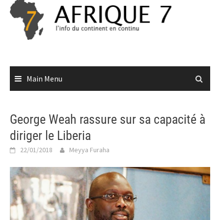
Skip
to
content
Main Menu
George Weah rassure sur sa capacité à
diriger le Liberia
22/01/2018
Meyya Furaha