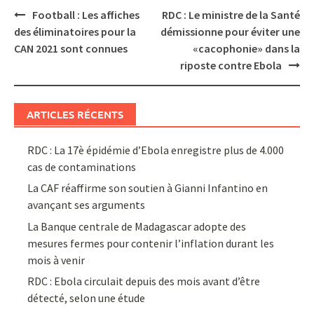
Post
Football : Les affiches
RDC : Le ministre de la Santé
navigation
des éliminatoires pour la
démissionne pour éviter une
CAN 2021 sont connues
«cacophonie» dans la
riposte contre Ebola
ARTICLES RÉCENTS
RDC : La 17è épidémie d’Ebola enregistre plus de 4.000
cas de contaminations
La CAF réaffirme son soutien à Gianni Infantino en
avançant ses arguments
La Banque centrale de Madagascar adopte des
mesures fermes pour contenir l’inflation durant les
mois à venir
RDC : Ebola circulait depuis des mois avant d’être
détecté, selon une étude