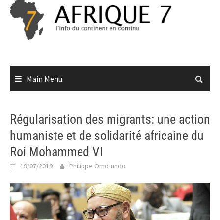
Skip
to
content
Main Menu
Régularisation des migrants: une action
humaniste et de solidarité africaine du
Roi Mohammed VI
19/07/2019
Philippe Omotundo