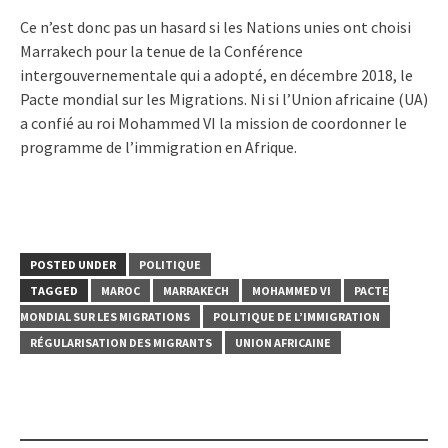
Ce n’est donc pas un hasard si les Nations unies ont choisi
Marrakech pour la tenue de la Conférence
intergouvernementale qui a adopté, en décembre 2018, le
Pacte mondial sur les Migrations. Ni si l’Union africaine (UA)
a confié au roi Mohammed VI la mission de coordonner le
programme de l’immigration en Afrique.
POSTED UNDER
POLITIQUE
TAGGED
MAROC
MARRAKECH
MOHAMMED VI
PACTE
MONDIAL SUR LES MIGRATIONS
POLITIQUE DE L’IMMIGRATION
RÉGULARISATION DES MIGRANTS
UNION AFRICAINE