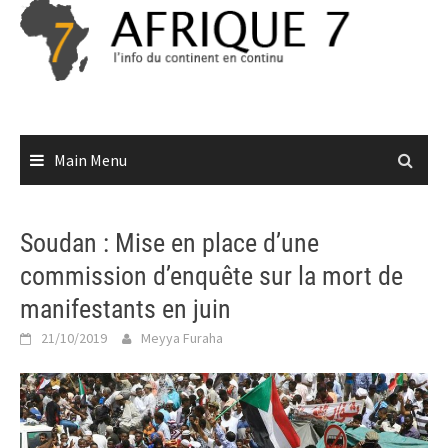
Skip
to
content
Main Menu
Soudan : Mise en place d’une
commission d’enquête sur la mort de
manifestants en juin
21/10/2019
Meyya Furaha