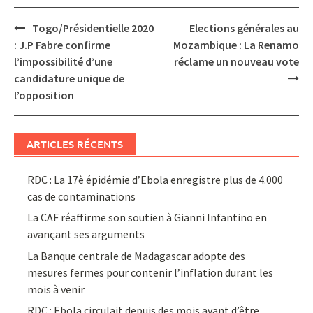
Post
Togo/Présidentielle 2020
Elections générales au
navigation
: J.P Fabre confirme
Mozambique : La Renamo
l’impossibilité d’une
réclame un nouveau vote
candidature unique de
l’opposition
ARTICLES RÉCENTS
RDC : La 17è épidémie d’Ebola enregistre plus de 4.000
cas de contaminations
La CAF réaffirme son soutien à Gianni Infantino en
avançant ses arguments
La Banque centrale de Madagascar adopte des
mesures fermes pour contenir l’inflation durant les
mois à venir
RDC : Ebola circulait depuis des mois avant d’être