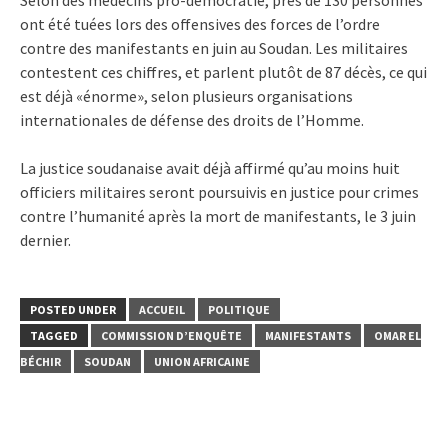
ont été tuées lors des offensives des forces de l’ordre
contre des manifestants en juin au Soudan. Les militaires
contestent ces chiffres, et parlent plutôt de 87 décès, ce qui
est déjà «énorme», selon plusieurs organisations
internationales de défense des droits de l’Homme.
La justice soudanaise avait déjà affirmé qu’au moins huit
officiers militaires seront poursuivis en justice pour crimes
contre l’humanité après la mort de manifestants, le 3 juin
dernier.
POSTED UNDER
ACCUEIL
POLITIQUE
TAGGED
COMMISSION D’ENQUÊTE
MANIFESTANTS
OMAR EL
BÉCHIR
SOUDAN
UNION AFRICAINE