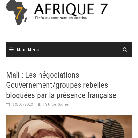
Skip
to
content
Main Menu
Mali : Les négociations
Gouvernement/groupes rebelles
bloquées par la présence française
10/03/2020
Patrice Garner