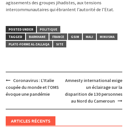
agissements des groupes jihadistes, aux tensions
intercommunautaires qui ébranlent l’autorité de l’Etat.
POSTED UNDER
POLITIQUE
TAGGED
BARKHANE
FRANCE
GSIM
MALI
MINUSMA
PLATE-FORME AL-ZALLAQA
SITE
Post
Coronavirus : L’Italie
Amnesty international exige
navigation
coupée du monde et l’OMS
un éclairage sur la
évoque une pandémie
disparition de 130 personnes
au Nord du Cameroun
ARTICLES RÉCENTS