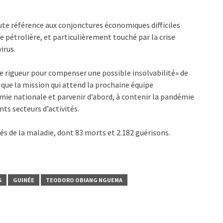
te référence aux conjonctures économiques difficiles
 pétrolière, et particulièrement touché par la crise
irus.
de rigueur pour compenser une possible insolvabilité» de
que la mission qui attend la prochaine équipe
mie nationale et parvenir d’abord, à contenir la pandémie
nts secteurs d’activités.
s de la maladie, dont 83 morts et 2.182 guérisons.
S
GUINÉE
TEODORO OBIANG NGUEMA