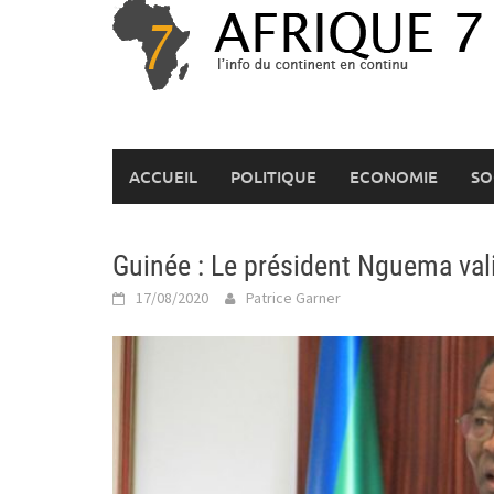
Skip
to
content
ACCUEIL
POLITIQUE
ECONOMIE
SO
Guinée : Le président Nguema va
17/08/2020
Patrice Garner