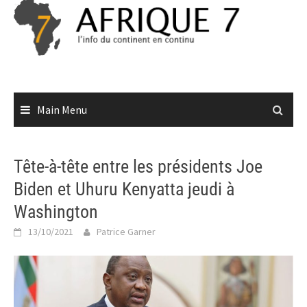
Skip
to
content
Main Menu
Tête-à-tête entre les présidents Joe
Biden et Uhuru Kenyatta jeudi à
Washington
13/10/2021
Patrice Garner