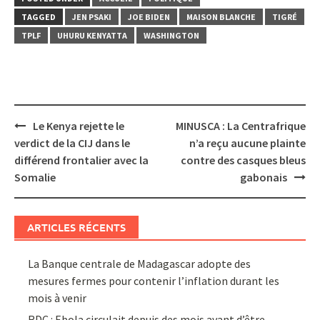
TAGGED
JEN PSAKI
JOE BIDEN
MAISON BLANCHE
TIGRÉ
TPLF
UHURU KENYATTA
WASHINGTON
Post
Le Kenya rejette le
MINUSCA : La Centrafrique
navigation
verdict de la CIJ dans le
n’a reçu aucune plainte
différend frontalier avec la
contre des casques bleus
Somalie
gabonais
ARTICLES RÉCENTS
La Banque centrale de Madagascar adopte des
mesures fermes pour contenir l’inflation durant les
mois à venir
RDC : Ebola circulait depuis des mois avant d’être