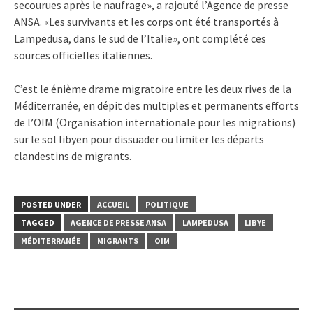
secourues après le naufrage», a rajouté l’Agence de presse
ANSA. «Les survivants et les corps ont été transportés à
Lampedusa, dans le sud de l’Italie», ont complété ces
sources officielles italiennes.
C’est le énième drame migratoire entre les deux rives de la
Méditerranée, en dépit des multiples et permanents efforts
de l’OIM (Organisation internationale pour les migrations)
sur le sol libyen pour dissuader ou limiter les départs
clandestins de migrants.
POSTED UNDER
ACCUEIL
POLITIQUE
TAGGED
AGENCE DE PRESSE ANSA
LAMPEDUSA
LIBYE
MÉDITERRANÉE
MIGRANTS
OIM