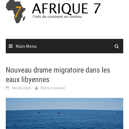
Skip
to
content
Main Menu
Nouveau drame migratoire dans les
eaux libyennes
06/04/2026
Patrice Garner