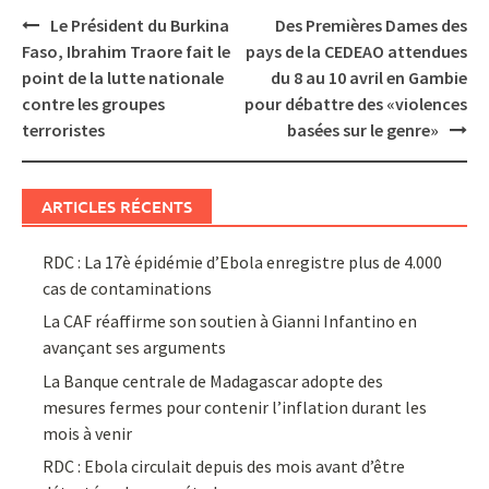
Post
Le Président du Burkina
Des Premières Dames des
navigation
Faso, Ibrahim Traore fait le
pays de la CEDEAO attendues
point de la lutte nationale
du 8 au 10 avril en Gambie
contre les groupes
pour débattre des «violences
terroristes
basées sur le genre»
ARTICLES RÉCENTS
RDC : La 17è épidémie d’Ebola enregistre plus de 4.000
cas de contaminations
La CAF réaffirme son soutien à Gianni Infantino en
avançant ses arguments
La Banque centrale de Madagascar adopte des
mesures fermes pour contenir l’inflation durant les
mois à venir
RDC : Ebola circulait depuis des mois avant d’être