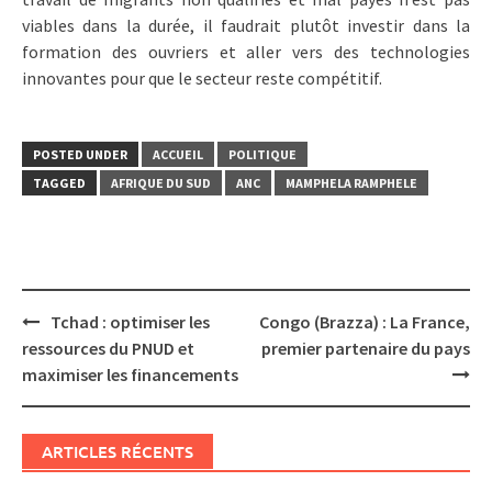
viables dans la durée, il faudrait plutôt investir dans la
formation des ouvriers et aller vers des technologies
innovantes pour que le secteur reste compétitif.
POSTED UNDER
ACCUEIL
POLITIQUE
TAGGED
AFRIQUE DU SUD
ANC
MAMPHELA RAMPHELE
Post
Tchad : optimiser les
Congo (Brazza) : La France,
navigation
ressources du PNUD et
premier partenaire du pays
maximiser les financements
ARTICLES RÉCENTS