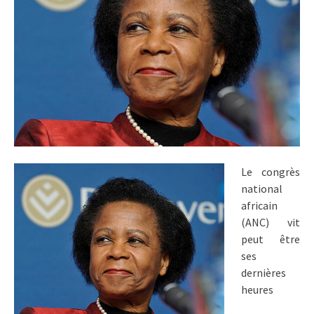
Le congrès
national
africain
(ANC) vit
peut être
ses
dernières
heures