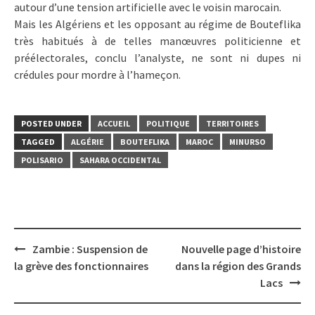
autour d’une tension artificielle avec le voisin marocain.
Mais les Algériens et les opposant au régime de Bouteflika
très habitués à de telles manœuvres politicienne et
préélectorales, conclu l’analyste, ne sont ni dupes ni
crédules pour mordre à l’hameçon.
POSTED UNDER
ACCUEIL
POLITIQUE
TERRITOIRES
TAGGED
ALGÉRIE
BOUTEFLIKA
MAROC
MINURSO
POLISARIO
SAHARA OCCIDENTAL
Post
Zambie : Suspension de
Nouvelle page d’histoire
navigation
la grève des fonctionnaires
dans la région des Grands
Lacs