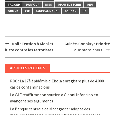
TAGGED
DARFOUR
NISS
OMAR EL BÉCHIR
ONU
OUMMA
RSF
SADEK AL-MAHDI
SOUDAN
UE
Post
Mali : Tension à Kidal et
Guinée-Conakry : Priorité
navigation
lutte contre les terroristes.
aux maraichers.
ARTICLES RÉCENTS
RDC : La 17è épidémie d’Ebola enregistre plus de 4.000
cas de contaminations
La CAF réaffirme son soutien à Gianni Infantino en
avançant ses arguments
La Banque centrale de Madagascar adopte des
mesures fermes pour contenir l’inflation durant les