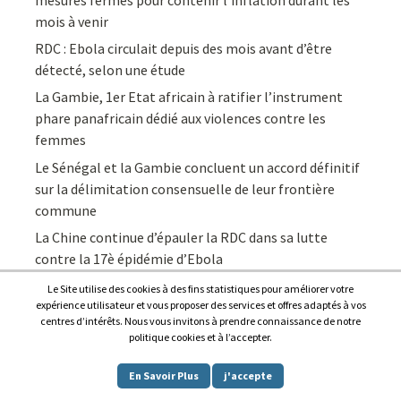
mois à venir
RDC : Ebola circulait depuis des mois avant d’être
détecté, selon une étude
La Gambie, 1er Etat africain à ratifier l’instrument
phare panafricain dédié aux violences contre les
femmes
Le Sénégal et la Gambie concluent un accord définitif
sur la délimitation consensuelle de leur frontière
commune
La Chine continue d’épauler la RDC dans sa lutte
contre la 17è épidémie d’Ebola
Le Site utilise des cookies à des fins statistiques pour améliorer votre
expérience utilisateur et vous proposer des services et offres adaptés à vos
centres d’intérêts. Nous vous invitons à prendre connaissance de notre
politique cookies et à l’accepter.
Copyright © 2026
Afrique7, l’info du continent en continu
.
En Savoir Plus
j'accepte
Proudly powered by
WordPress
.
|
Theme: Awaken by
ThemezHut
.