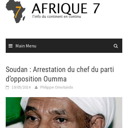
Skip
to
content
Main Menu
Soudan : Arrestation du chef du parti
d’opposition Oumma
19/05/2014
Philippe Omotundo