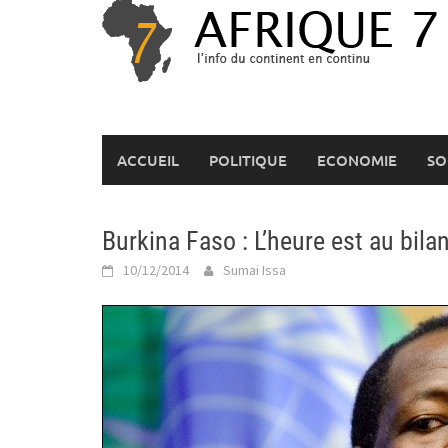
Skip
to
content
ACCUEIL
POLITIQUE
ECONOMIE
SO
Burkina Faso : L’heure est au bila
10/12/2014
Sumai Issa