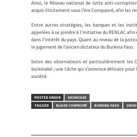
Ainsi, le Réseau national de lutte anti-corrupti
acquis illicitement sous l’ère Compaoré, afin les r
Entre autres stratégies, les banques et les insti
appelées à se joindre à l’initiative du RENLAC afi
dans l’intérêt du pays. Quant au niveau de la justi
le jugement de l’ancien dictateur du Burkina Faso.
Selon des observateurs et particulièrement les
burkinabé ; une tâche qui s’annonce délicate pour l
société.
POSTED UNDER
SHOWCASE
TAGGED
BLAISE COMPAORÉ
BURKINA-FASO
ONUD