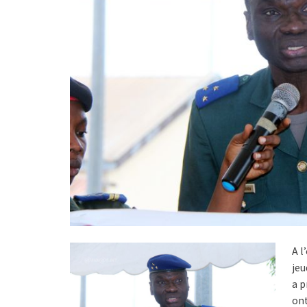
A l
jeu
a p
ont