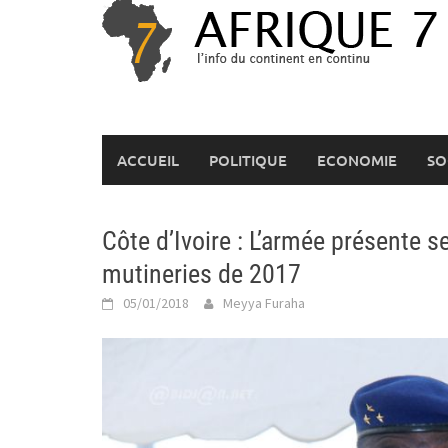
Skip
to
content
ACCUEIL
POLITIQUE
ECONOMIE
SO
Côte d’Ivoire : L’armée présente s
mutineries de 2017
05/01/2018
Meyya Furaha