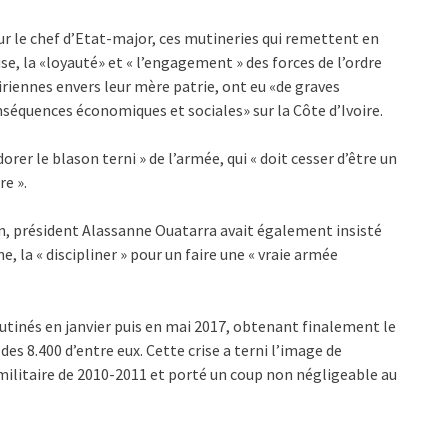
r le chef d’Etat-major, ces mutineries qui remettent en
se, la «loyauté» et « l’engagement » des forces de l’ordre
iriennes envers leur mère patrie, ont eu «de graves
séquences économiques et sociales» sur la Côte d’Ivoire.
rer le blason terni » de l’armée, qui « doit cesser d’être un
re ».
 an, président Alassanne Ouatarra avait également insisté
e, la « discipliner » pour un faire une « vraie armée
utinés en janvier puis en mai 2017, obtenant finalement le
es 8.400 d’entre eux. Cette crise a terni l’image de
o-militaire de 2010-2011 et porté un coup non négligeable au