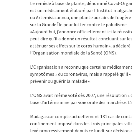
Le remède à base de plante, dénommé Covid-Organic
est un médicament élaboré par l’Institut malgache 
ou Artemisia annua, une plante aux airs de fougère
sur la Grande Île pour lutter contre le paludisme.
«Aujourd’hui, j’annonce officiellement ici la réuss
peut dire qu’il a donné un résultat concluant sur l
atténuer ses effets sur le corps humain», a déclaré 
l’Organisation mondiale de la Santé (OMS).
L’Organisation a reconnu que certains médicament
symptômes » du coronavirus, mais a rappelé qu’il «
prévenir ou guérir la maladie».
L’OMS avait même voté dès 2007, une résolution « q
base d’artémisinine par voie orale des marchés». L’
Madagascar compte actuellement 131 cas de contam
confinement imposé dans les trois principales vil
levé progressivement depuis ce lundi, sur décision