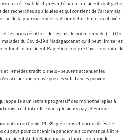
s qui a été validé et présenté par le président malgache,
des recherches appliquées et qui contient de l’artemisia
 issue de la pharmacopée traditionnelle chinoise cultivée
ite et les bons résultats des essais de notre remède (…) On
es malades du Covid-19 à Madagascar et qu’il peut limiter et
hier lundi le président Rajoelina, malgré l’avis contraire de
s et remèdes traditionnels «peuvent atténuer les
 n’existe aucune preuve que ces substances peuvent
ui appelle à un retrait progressif des monothérapies à
artemisia est interdite dans plusieurs pays d’Europe.
ination au Covid-19, 39 guérisons et aucun décès. Le
les du pays pour contenir la pandémie a commencé à être
 du président Andry Rajoelina qui a lancé son remède