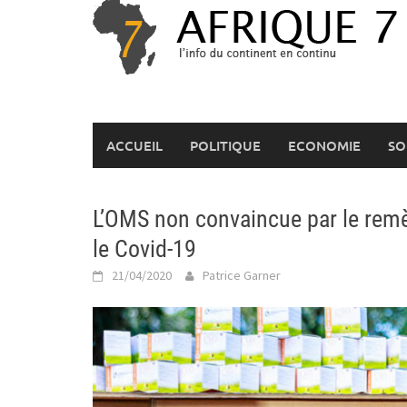
Skip
to
content
ACCUEIL
POLITIQUE
ECONOMIE
SO
L’OMS non convaincue par le rem
le Covid-19
21/04/2020
Patrice Garner