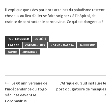
Il explique que « des patients atteints du paludisme restent
chez eux au lieu d’aller se faire soigner » à l’hôpital, de
crainte de contracter le coronavirus. Ce qui est dangereux !
POSTED UNDER
SOCIÉTÉ
TAGGED
CORONAVIRUS
NORMAN MATARA
PALUDISME
ZADHR
ZIMBABWE
Post
Le 60 anniversaire de
L’Afrique du Sud instaure le
navigation
l’indépendance du Togo
port obligatoire de masques
s’éclipse devant le
Coronavirus