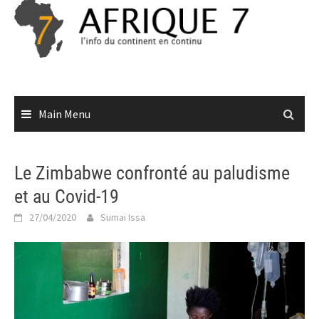
Skip
to
content
Main Menu
Le Zimbabwe confronté au paludisme
et au Covid-19
27/04/2020
Sumai Issa