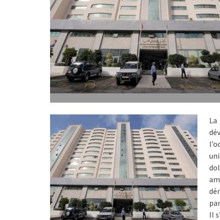
La 
dév
l’o
uni
dol
amé
dém
par
Il 