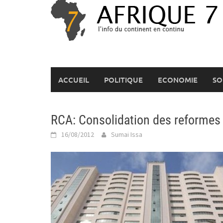
Skip
to
content
ACCUEIL
POLITIQUE
ECONOMIE
SO
RCA: Consolidation des reformes
16/08/2012
Sumai Issa