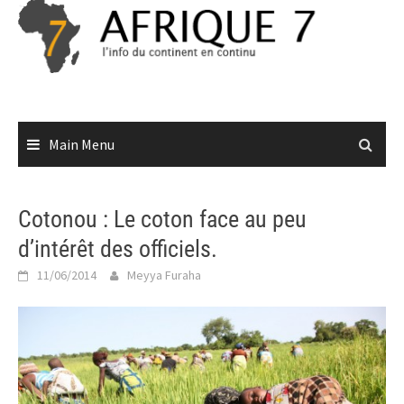
Skip
to
content
Main Menu
Cotonou : Le coton face au peu
d’intérêt des officiels.
11/06/2014
Meyya Furaha