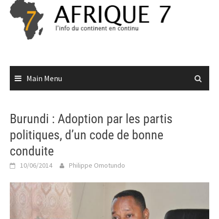
Skip
to
content
Main Menu
Burundi : Adoption par les partis
politiques, d’un code de bonne
conduite
10/06/2014
Philippe Omotundo