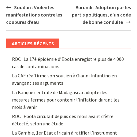
Post
Soudan : Violentes
Burundi : Adoption par les
navigation
manifestations contre les
partis politiques, d’un code
coupures d’eau
de bonne conduite
ARTICLES RÉCENTS
RDC : La 17è épidémie d’Ebola enregistre plus de 4.000
cas de contaminations
La CAF réaffirme son soutien à Gianni Infantino en
avançant ses arguments
La Banque centrale de Madagascar adopte des
mesures fermes pour contenir l’inflation durant les
mois à venir
RDC : Ebola circulait depuis des mois avant d’être
détecté, selon une étude
La Gambie, 1er Etat africain à ratifier l’instrument