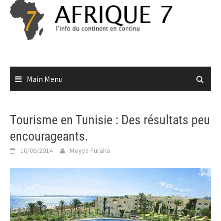
Skip
to
content
Main Menu
Tourisme en Tunisie : Des résultats peu
encourageants.
10/06/2014
Meyya Furaha