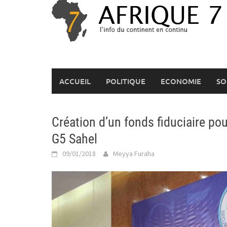
Skip
to
content
ACCUEIL
POLITIQUE
ECONOMIE
SO
Création d’un fonds fiduciaire pou
G5 Sahel
09/01/2018
Meyya Furaha