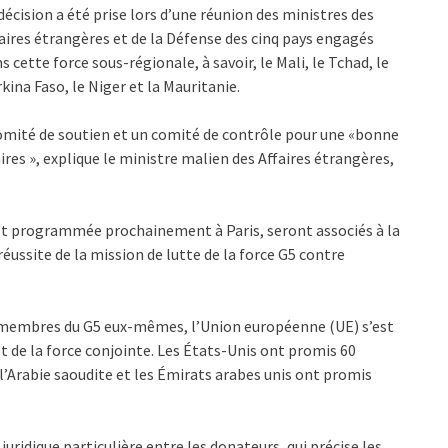
décision a été prise lors d’une réunion des ministres des
aires étrangères et de la Défense des cinq pays engagés
s cette force sous-régionale, à savoir, le Mali, le Tchad, le
kina Faso, le Niger et la Mauritanie.
 comité de soutien et un comité de contrôle pour une «bonne
ires », explique le ministre malien des Affaires étrangères,
est programmée prochainement à Paris, seront associés à la
ussite de la mission de lutte de la force G5 contre
s membres du G5 eux-mêmes, l’Union européenne (UE) s’est
et de la force conjointe. Les États-Unis ont promis 60
 l’Arabie saoudite et les Émirats arabes unis ont promis
juridique particulière entre les donateurs, qui précise les