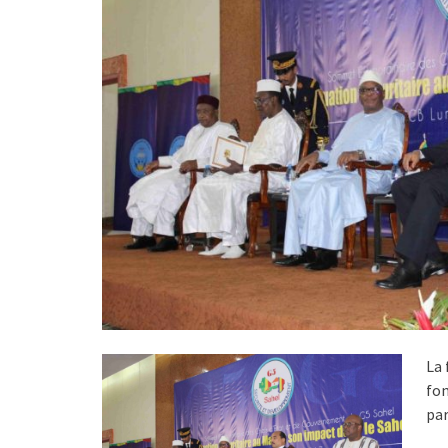
La 
fon
par