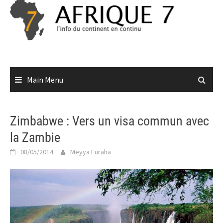
Skip
to
content
Main Menu
Zimbabwe : Vers un visa commun avec
la Zambie
08/05/2014
Meyya Furaha