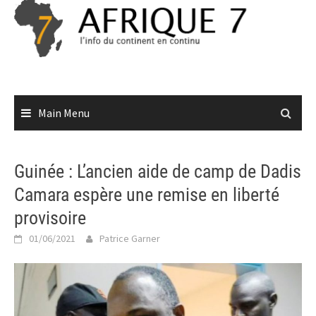
Skip
to
content
Main Menu
Guinée : L’ancien aide de camp de Dadis
Camara espère une remise en liberté
provisoire
01/06/2021
Patrice Garner