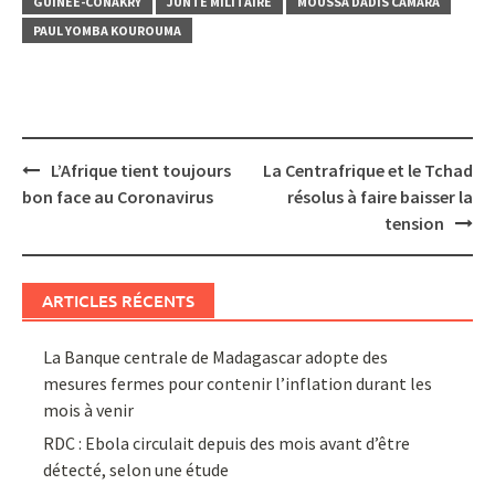
GUINÉE-CONAKRY
JUNTE MILITAIRE
MOUSSA DADIS CAMARA
PAUL YOMBA KOUROUMA
Post
L’Afrique tient toujours
La Centrafrique et le Tchad
navigation
bon face au Coronavirus
résolus à faire baisser la
tension
ARTICLES RÉCENTS
La Banque centrale de Madagascar adopte des
mesures fermes pour contenir l’inflation durant les
mois à venir
RDC : Ebola circulait depuis des mois avant d’être
détecté, selon une étude