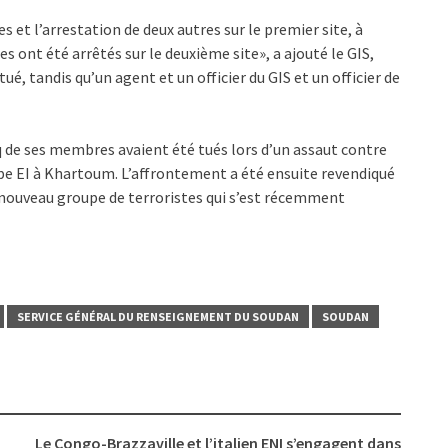
s et l’arrestation de deux autres sur le premier site, à
s ont été arrêtés sur le deuxième site», a ajouté le GIS,
é, tandis qu’un agent et un officier du GIS et un officier de
q de ses membres avaient été tués lors d’un assaut contre
upe EI à Khartoum. L’affrontement a été ensuite revendiqué
nouveau groupe de terroristes qui s’est récemment
SERVICE GÉNÉRAL DU RENSEIGNEMENT DU SOUDAN
SOUDAN
Le Congo-Brazzaville et l’italien ENI s’engagent dans