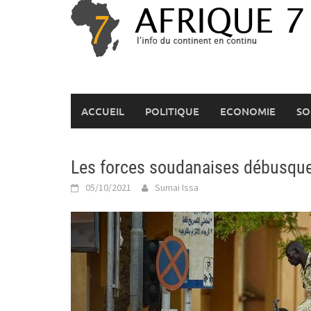
Skip
to
content
ACCUEIL
POLITIQUE
ECONOMIE
SO
Les forces soudanaises débusque
05/10/2021
Sumai Issa