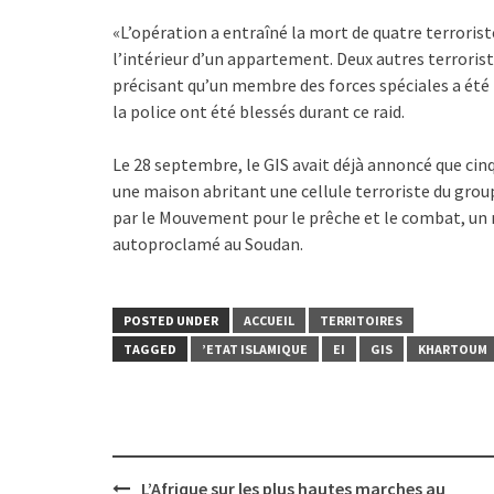
«L’opération a entraîné la mort de quatre terroriste
l’intérieur d’un appartement. Deux autres terroriste
précisant qu’un membre des forces spéciales a été tu
la police ont été blessés durant ce raid.
Le 28 septembre, le GIS avait déjà annoncé que cin
une maison abritant une cellule terroriste du gro
par le Mouvement pour le prêche et le combat, un 
autoproclamé au Soudan.
POSTED UNDER
ACCUEIL
TERRITOIRES
TAGGED
’ETAT ISLAMIQUE
EI
GIS
KHARTOUM
Post
L’Afrique sur les plus hautes marches au