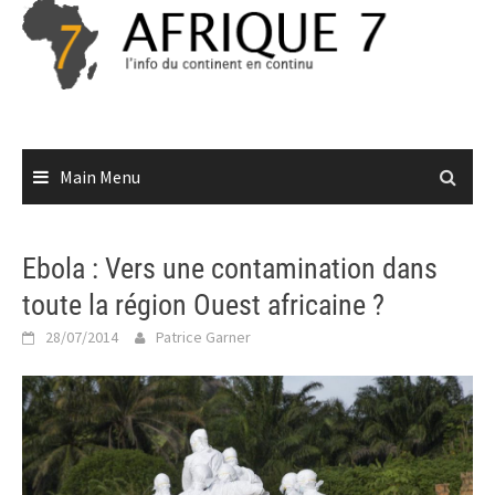
Skip
to
content
Main Menu
Ebola : Vers une contamination dans
toute la région Ouest africaine ?
28/07/2014
Patrice Garner