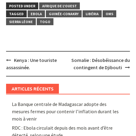
POSTED UNDER
AFRIQUE DE L'OUEST
TAGGED
EBOLA
GUINÉE-CONAKRY
LIBÉRIA
OMS
SIERRA LÉONE
TOGO
Post
Kenya : Une touriste
Somalie : Désobéissance du
navigation
assassinée.
contingent de Djibouti
ARTICLES RÉCENTS
La Banque centrale de Madagascar adopte des
mesures fermes pour contenir l’inflation durant les
mois à venir
RDC : Ebola circulait depuis des mois avant d’être
détecté, selon une étude