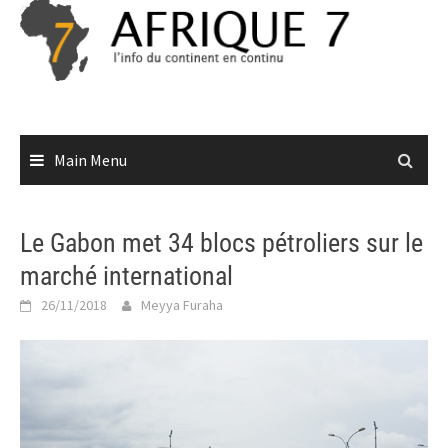
Skip
to
content
Main Menu
Le Gabon met 34 blocs pétroliers sur le
marché international
26/11/2018
Meyya Furaha