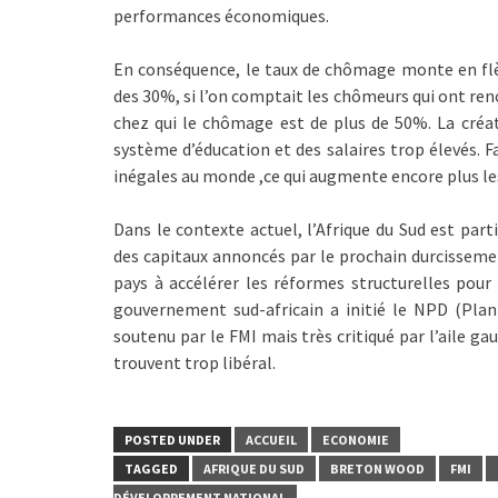
performances économiques.
En conséquence, le taux de chômage monte en flè
des 30%, si l’on comptait les chômeurs qui ont ren
chez qui le chômage est de plus de 50%. La créa
système d’éducation et des salaires trop élevés. F
inégales au monde ,ce qui augmente encore plus les
Dans le contexte actuel, l’Afrique du Sud est par
des capitaux annoncés par le prochain durcissemen
pays à accélérer les réformes structurelles pour 
gouvernement sud-africain a initié le NPD (Pl
soutenu par le FMI mais très critiqué par l’aile gau
trouvent trop libéral.
POSTED UNDER
ACCUEIL
ECONOMIE
TAGGED
AFRIQUE DU SUD
BRETON WOOD
FMI
DÉVELOPPEMENT NATIONAL