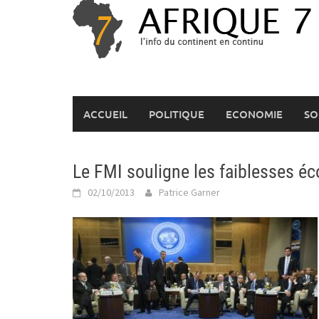
Skip
to
content
ACCUEIL
POLITIQUE
ECONOMIE
SO
Le FMI souligne les faiblesses é
02/10/2013
Patrice Garner