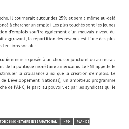
che. Il tournerait autour des 25% et serait même au-delà
oncé à chercher un emploi. Les plus touchés sont les jeunes
tion d’emplois souffre également d’un mauvais niveau du
ait aggravant, la répartition des revenus est l’une des plus
 tensions sociales.
ticulièrement exposée à un choc conjoncturel ou au retrait
t de la politique monétaire américaine. Le FMI appelle le
stimuler la croissance ainsi que la création d’emplois. Le
an de Développement National), un ambitieux programme
che de l’ANC, le parti au pouvoir, et par les syndicats qui le
FONDS MONÉTAIRE INTERNATIONAL
NPD
PLAN DE