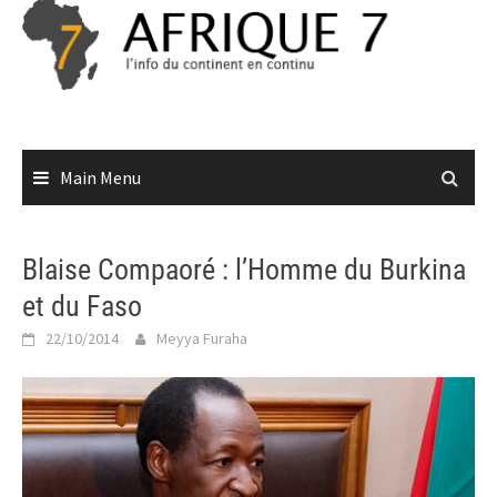
Skip
to
content
Main Menu
Blaise Compaoré : l’Homme du Burkina
et du Faso
22/10/2014
Meyya Furaha