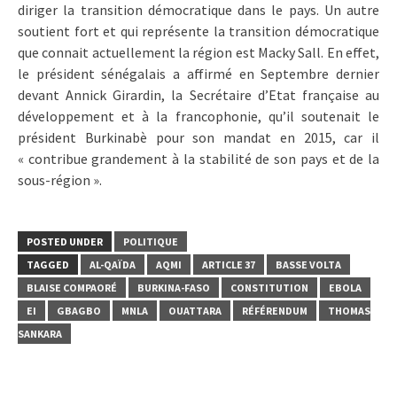
diriger la transition démocratique dans le pays. Un autre
soutient fort et qui représente la transition démocratique
que connait actuellement la région est Macky Sall. En effet,
le président sénégalais a affirmé en Septembre dernier
devant Annick Girardin, la Secrétaire d’Etat française au
développement et à la francophonie, qu’il soutenait le
président Burkinabè pour son mandat en 2015, car il
« contribue grandement à la stabilité de son pays et de la
sous-région ».
POSTED UNDER
POLITIQUE
TAGGED
AL-QAÏDA
AQMI
ARTICLE 37
BASSE VOLTA
BLAISE COMPAORÉ
BURKINA-FASO
CONSTITUTION
EBOLA
EI
GBAGBO
MNLA
OUATTARA
RÉFÉRENDUM
THOMAS
SANKARA