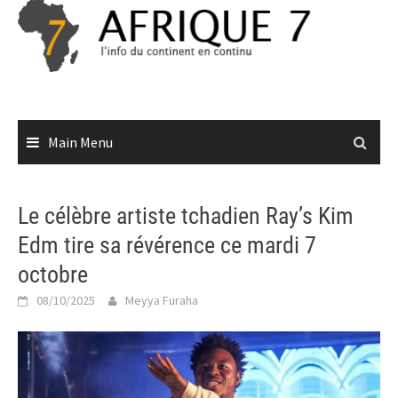
Skip
to
content
Main Menu
Le célèbre artiste tchadien Ray’s Kim
Edm tire sa révérence ce mardi 7
octobre
08/10/2025
Meyya Furaha