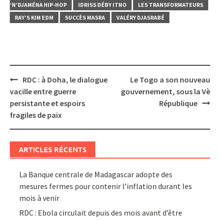
‘N’DJAMÉNA HIP-HOP
IDRISS DÉBY ITNO
LES TRANSFORMATEURS
RAY’S KIM EDM
SUCCÈS MASRA
VALÉRY DJASRABÉ
Post
RDC : à Doha, le dialogue
Le Togo a son nouveau
navigation
vacille entre guerre
gouvernement, sous la Vè
persistante et espoirs
République
fragiles de paix
ARTICLES RÉCENTS
La Banque centrale de Madagascar adopte des
mesures fermes pour contenir l’inflation durant les
mois à venir
RDC : Ebola circulait depuis des mois avant d’être