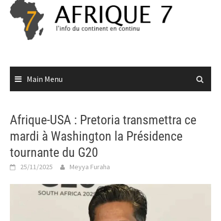
Skip
to
content
Main Menu
Afrique-USA : Pretoria transmettra ce
mardi à Washington la Présidence
tournante du G20
25/11/2025
Meyya Furaha