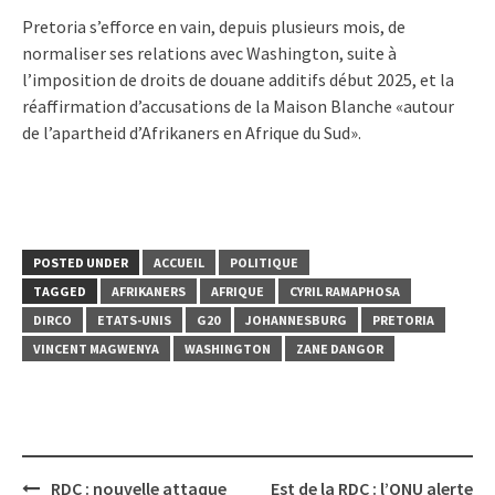
Pretoria s’efforce en vain, depuis plusieurs mois, de
normaliser ses relations avec Washington, suite à
l’imposition de droits de douane additifs début 2025, et la
réaffirmation d’accusations de la Maison Blanche «autour
de l’apartheid d’Afrikaners en Afrique du Sud».
POSTED UNDER
ACCUEIL
POLITIQUE
TAGGED
AFRIKANERS
AFRIQUE
CYRIL RAMAPHOSA
DIRCO
ETATS-UNIS
G20
JOHANNESBURG
PRETORIA
VINCENT MAGWENYA
WASHINGTON
ZANE DANGOR
Post
RDC : nouvelle attaque
Est de la RDC : l’ONU alerte