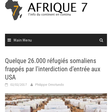
Skip
to
content
Main Menu
Quelque 26.000 réfugiés somaliens
frappés par l’interdiction d’entrée aux
USA
02/02/2017
Philippe Omotundo