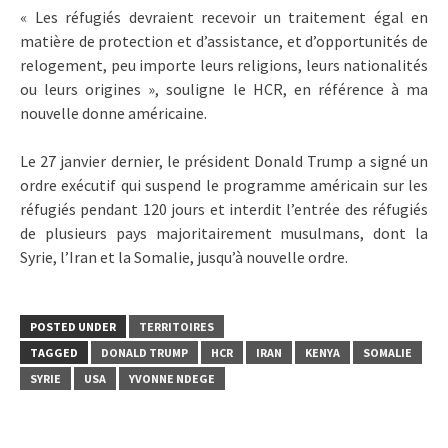
« Les réfugiés devraient recevoir un traitement égal en
matière de protection et d’assistance, et d’opportunités de
relogement, peu importe leurs religions, leurs nationalités
ou leurs origines », souligne le HCR, en référence à ma
nouvelle donne américaine.
Le 27 janvier dernier, le président Donald Trump a signé un
ordre exécutif qui suspend le programme américain sur les
réfugiés pendant 120 jours et interdit l’entrée des réfugiés
de plusieurs pays majoritairement musulmans, dont la
Syrie, l’Iran et la Somalie, jusqu’à nouvelle ordre.
POSTED UNDER
TERRITOIRES
TAGGED
DONALD TRUMP
HCR
IRAN
KENYA
SOMALIE
SYRIE
USA
YVONNE NDEGE