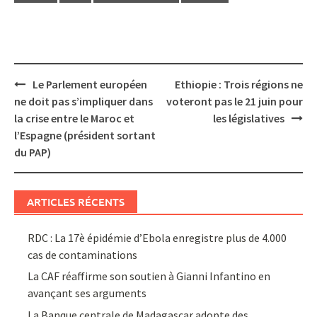
Post
Le Parlement européen
Ethiopie : Trois régions ne
navigation
ne doit pas s’impliquer dans
voteront pas le 21 juin pour
la crise entre le Maroc et
les législatives
l’Espagne (président sortant
du PAP)
ARTICLES RÉCENTS
RDC : La 17è épidémie d’Ebola enregistre plus de 4.000
cas de contaminations
La CAF réaffirme son soutien à Gianni Infantino en
avançant ses arguments
La Banque centrale de Madagascar adopte des