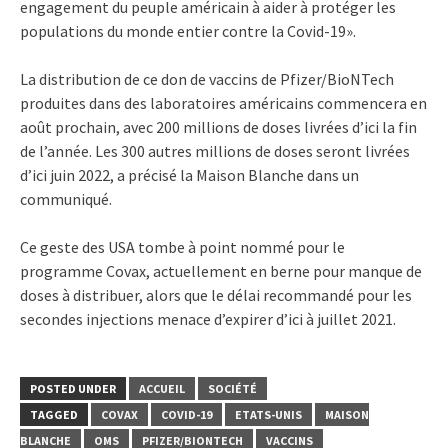
engagement du peuple américain à aider à protéger les
populations du monde entier contre la Covid-19».
La distribution de ce don de vaccins de Pfizer/BioNTech
produites dans des laboratoires américains commencera en
août prochain, avec 200 millions de doses livrées d’ici la fin
de l’année. Les 300 autres millions de doses seront livrées
d’ici juin 2022, a précisé la Maison Blanche dans un
communiqué.
Ce geste des USA tombe à point nommé pour le
programme Covax, actuellement en berne pour manque de
doses à distribuer, alors que le délai recommandé pour les
secondes injections menace d’expirer d’ici à juillet 2021.
POSTED UNDER
ACCUEIL
SOCIÉTÉ
TAGGED
COVAX
COVID-19
ETATS-UNIS
MAISON
BLANCHE
OMS
PFIZER/BIONTECH
VACCINS