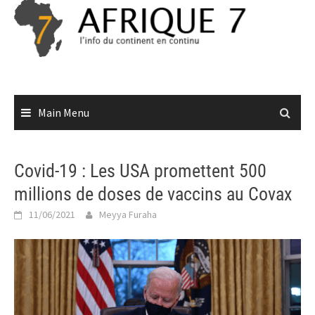
Skip
to
content
Main Menu
Covid-19 : Les USA promettent 500
millions de doses de vaccins au Covax
11/06/2021
Meyya Furaha