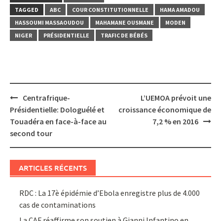
TAGGED
ABC
COUR CONSTITUTIONNELLE
HAMA AMADOU
HASSOUMI MASSAOUDOU
MAHAMANE OUSMANE
MODEN
NIGER
PRÉSIDENTIELLE
TRAFIC DE BÉBÉS
Post
Centrafrique-
L’UEMOA prévoit une
navigation
Présidentielle: Dologuélé et
croissance économique de
Touadéra en face-à-face au
7,2 % en 2016
second tour
ARTICLES RÉCENTS
RDC : La 17è épidémie d’Ebola enregistre plus de 4.000
cas de contaminations
La CAF réaffirme son soutien à Gianni Infantino en