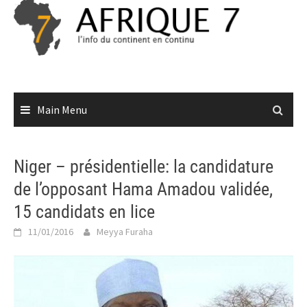
Skip
to
content
Main Menu
Niger – présidentielle: la candidature
de l’opposant Hama Amadou validée,
15 candidats en lice
11/01/2016
Meyya Furaha