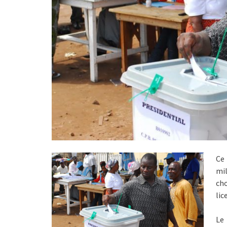
Ce 
mil
cho
lice
Le