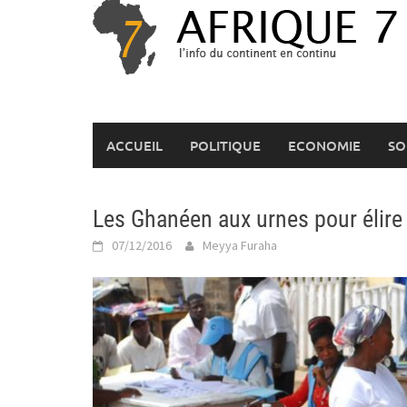
Skip
to
content
ACCUEIL
POLITIQUE
ECONOMIE
SO
Les Ghanéen aux urnes pour élire
07/12/2016
Meyya Furaha