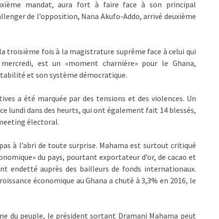
uxième mandat, aura fort à faire face à son principal
llenger de l’opposition, Nana Akufo-Addo, arrivé deuxième
 la troisième fois à la magistrature suprême face à celui qui
e mercredi, est un «moment charnière» pour le Ghana,
stabilité et son système démocratique.
tives a été marquée par des tensions et des violences. Un
 ce lundi dans des heurts, qui ont également fait 14 blessés,
meeting électoral.
 pas à l’abri de toute surprise. Mahama est surtout critiqué
onomique» du pays, pourtant exportateur d’or, de cacao et
t endetté auprès des bailleurs de fonds internationaux.
croissance économique au Ghana a chuté à 3,3% en 2016, le
e du peuple, le président sortant Dramani Mahama peut