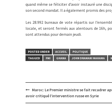
quand même se féliciter d’avoir instauré une disci
son second mandat. Il a également promis des proje
Les 28.992 bureaux de vote répartis sur l’ensemb
locale, et seront fermés aux alentours de 16h, po
sont attendus pour demain jeudi.
POSTED UNDER
ACCUEIL
POLITIQUE
TAGGED
FMI
GHANA
JOHN DRAMANI MAHAMA
Post
Maroc: Le Premier ministre se fait recadrer ap
navigation
avoir critiqué l’intervention russe en Syrie