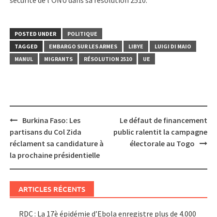
POSTED UNDER
POLITIQUE
TAGGED
EMBARGO SUR LES ARMES
LIBYE
LUIGI DI MAIO
MANUL
MIGRANTS
RÉSOLUTION 2510
UE
Post
Burkina Faso: Les
Le défaut de financement
navigation
partisans du Col Zida
public ralentit la campagne
réclament sa candidature à
électorale au Togo
la prochaine présidentielle
ARTICLES RÉCENTS
RDC : La 17è épidémie d’Ebola enregistre plus de 4.000