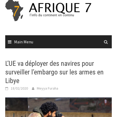
Skip
to
content
Main Menu
L’UE va déployer des navires pour
surveiller l’embargo sur les armes en
Libye
18/02/2020
Meyya Furaha