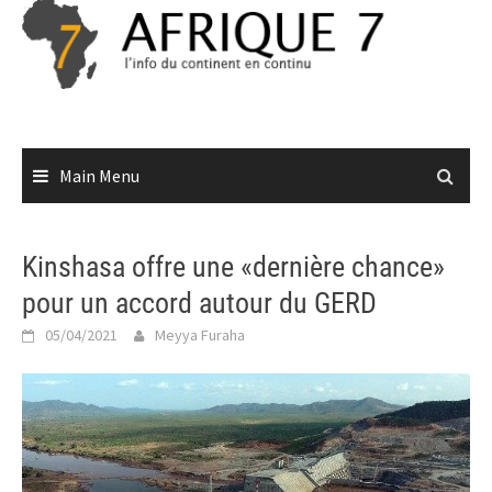
Skip
to
content
Main Menu
Kinshasa offre une «dernière chance»
pour un accord autour du GERD
05/04/2021
Meyya Furaha