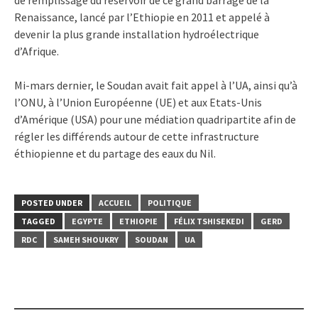
de remplissage du réservoir de ce grand barrage de la
Renaissance, lancé par l’Ethiopie en 2011 et appelé à
devenir la plus grande installation hydroélectrique
d’Afrique.
Mi-mars dernier, le Soudan avait fait appel à l’UA, ainsi qu’à
l’ONU, à l’Union Européenne (UE) et aux Etats-Unis
d’Amérique (USA) pour une médiation quadripartite afin de
régler les différends autour de cette infrastructure
éthiopienne et du partage des eaux du Nil.
POSTED UNDER
ACCUEIL
POLITIQUE
TAGGED
EGYPTE
ETHIOPIE
FÉLIX TSHISEKEDI
GERD
RDC
SAMEH SHOUKRY
SOUDAN
UA