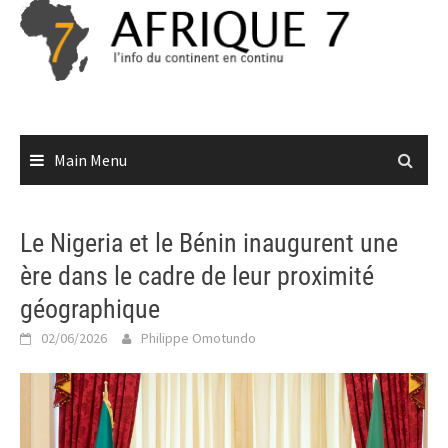
Skip
to
content
Main Menu
Le Nigeria et le Bénin inaugurent une
ère dans le cadre de leur proximité
géographique
02/06/2026
Philippe Omotundo