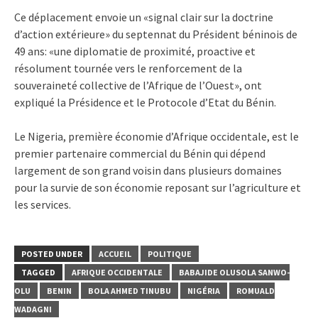
Ce déplacement envoie un «signal clair sur la doctrine
d’action extérieure» du septennat du Président béninois de
49 ans: «une diplomatie de proximité, proactive et
résolument tournée vers le renforcement de la
souveraineté collective de l’Afrique de l’Ouest», ont
expliqué la Présidence et le Protocole d’Etat du Bénin.
Le Nigeria, première économie d’Afrique occidentale, est le
premier partenaire commercial du Bénin qui dépend
largement de son grand voisin dans plusieurs domaines
pour la survie de son économie reposant sur l’agriculture et
les services.
POSTED UNDER
ACCUEIL
POLITIQUE
TAGGED
AFRIQUE OCCIDENTALE
BABAJIDE OLUSOLA SANWO-
OLU
BENIN
BOLA AHMED TINUBU
NIGÉRIA
ROMUALD
WADAGNI