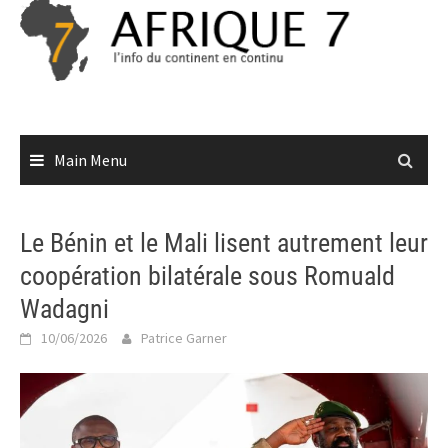
Skip
to
content
Main Menu
Le Bénin et le Mali lisent autrement leur
coopération bilatérale sous Romuald
Wadagni
10/06/2026
Patrice Garner