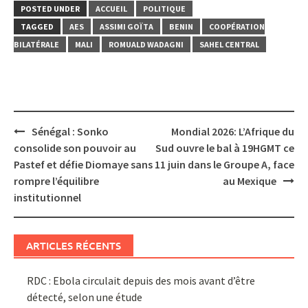
POSTED UNDER
ACCUEIL
POLITIQUE
TAGGED
AES
ASSIMI GOÏTA
BENIN
COOPÉRATION
BILATÉRALE
MALI
ROMUALD WADAGNI
SAHEL CENTRAL
Post
Sénégal : Sonko
Mondial 2026: L’Afrique du
navigation
consolide son pouvoir au
Sud ouvre le bal à 19HGMT ce
Pastef et défie Diomaye sans
11 juin dans le Groupe A, face
rompre l’équilibre
au Mexique
institutionnel
ARTICLES RÉCENTS
RDC : Ebola circulait depuis des mois avant d’être
détecté, selon une étude