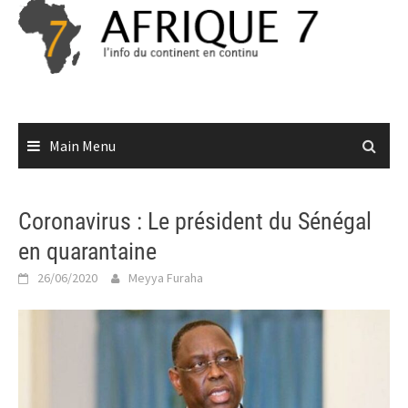
Skip
to
content
Main Menu
Coronavirus : Le président du Sénégal
en quarantaine
26/06/2020
Meyya Furaha