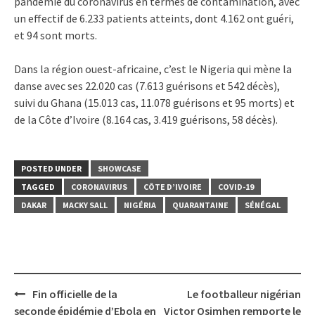
pandémie du coronavirus en termes de contamination, avec
un effectif de 6.233 patients atteints, dont 4.162 ont guéri,
et 94 sont morts.
Dans la région ouest-africaine, c’est le Nigeria qui mène la
danse avec ses 22.020 cas (7.613 guérisons et 542 décès),
suivi du Ghana (15.013 cas, 11.078 guérisons et 95 morts) et
de la Côte d’Ivoire (8.164 cas, 3.419 guérisons, 58 décès).
POSTED UNDER
SHOWCASE
TAGGED
CORONAVIRUS
CÔTE D’IVOIRE
COVID-19
DAKAR
MACKY SALL
NIGÉRIA
QUARANTAINE
SÉNÉGAL
Post
Fin officielle de la
Le footballeur nigérian
navigation
seconde épidémie d’Ebola en
Victor Osimhen remporte le