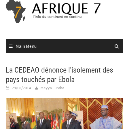
Skip
to
content
Main Menu
La CEDEAO dénonce l’isolement des
pays touchés par Ebola
29/08/2014
Meyya Furaha