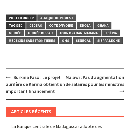
POSTED UNDER
AFRIQUE DE L'OUEST
TAGGED
CEDEAO
CÔTE D'IVOIRE
EBOLA
GHANA
GUINÉE
GUINÉE BISSAU
JOHN DRAMANI MAHAMA
LIBÉRIA
MÉDECINS SANS FRONTIÈRES
OMS
SÉNÉGAL
SIERRA LÉONE
Post
Burkina Faso : Le projet
Malawi : Pas d’augmentation
navigation
aurifère de Karma obtient un
de salaires pour les ministres
important financement
ARTICLES RÉCENTS
La Banque centrale de Madagascar adopte des