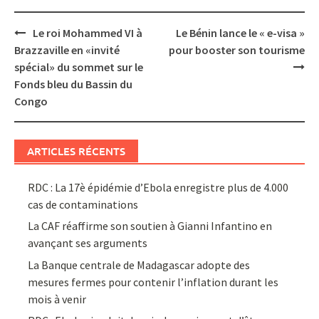
Post
Le roi Mohammed VI à
Le Bénin lance le « e-visa »
navigation
Brazzaville en «invité
pour booster son tourisme
spécial» du sommet sur le
Fonds bleu du Bassin du
Congo
ARTICLES RÉCENTS
RDC : La 17è épidémie d’Ebola enregistre plus de 4.000
cas de contaminations
La CAF réaffirme son soutien à Gianni Infantino en
avançant ses arguments
La Banque centrale de Madagascar adopte des
mesures fermes pour contenir l’inflation durant les
mois à venir