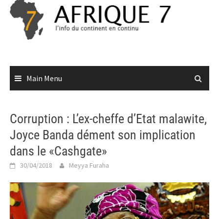
Skip
to
content
Main Menu
Corruption : L’ex-cheffe d’Etat malawite,
Joyce Banda dément son implication
dans le «Cashgate»
30/04/2018
Meyya Furaha