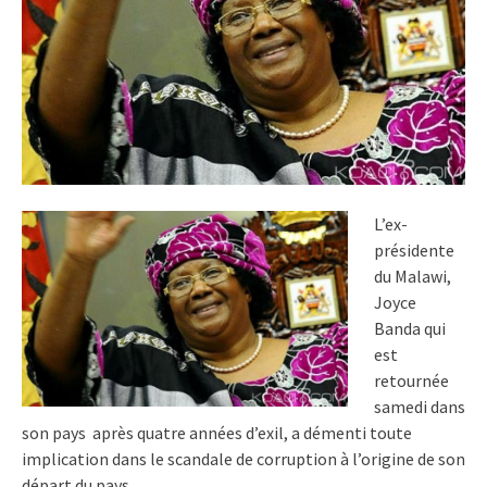
L’ex-
présidente
du Malawi,
Joyce
Banda qui
est
retournée
samedi dans
son pays après quatre années d’exil, a démenti toute
implication dans le scandale de corruption à l’origine de son
départ du pays.