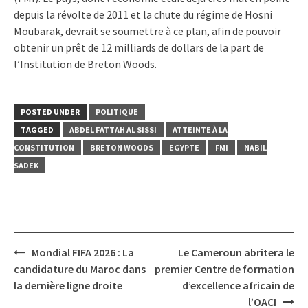
depuis la révolte de 2011 et la chute du régime de Hosni
Moubarak, devrait se soumettre à ce plan, afin de pouvoir
obtenir un prêt de 12 milliards de dollars de la part de
l’Institution de Breton Woods.
POSTED UNDER
POLITIQUE
TAGGED
ABDEL FATTAH AL SISSI
ATTEINTE À LA
CONSTITUTION
BRETON WOODS
EGYPTE
FMI
NABIL
SADEK
Post
Mondial FIFA 2026 : La
Le Cameroun abritera le
navigation
candidature du Maroc dans
premier Centre de formation
la dernière ligne droite
d’excellence africain de
l’OACI