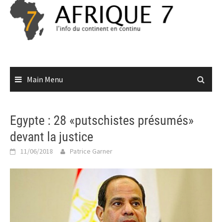
Skip
to
content
Main Menu
Egypte : 28 «putschistes présumés»
devant la justice
11/06/2018
Patrice Garner