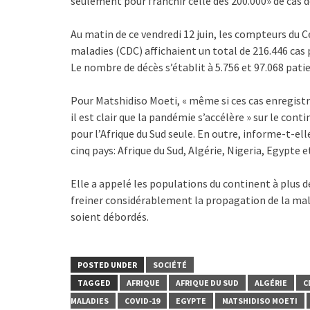
seulement pour franchir celle des 200.000» de cas 
Au matin de ce vendredi 12 juin, les compteurs du C
maladies (CDC) affichaient un total de 216.446 cas po
Le nombre de décès s’établit à 5.756 et 97.068 patie
Pour Matshidiso Moeti, « même si ces cas enregist
il est clair que la pandémie s’accélère » sur le con
pour l’Afrique du Sud seule. En outre, informe-t-e
cinq pays: Afrique du Sud, Algérie, Nigeria, Egypte 
Elle a appelé les populations du continent à plus d
freiner considérablement la propagation de la malad
soient débordés.
POSTED UNDER
SOCIÉTÉ
TAGGED
AFRIQUE
AFRIQUE DU SUD
ALGÉRIE
C
MALADIES
COVID-19
EGYPTE
MATSHIDISO MOETI