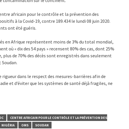
de contamination sur le continent.
entre africain pour le contrôle et la prévention des
sitifs à la Covid-19, contre 189.434 le lundi 08 juin 2020.
nts ont été guéris.
rés en Afrique représentent moins de 3% du total mondial,
tinent où « dix des 54 pays » recensent 80% des cas, dont 25%
lle, plus de 70% des décès sont enregistrés dans seulement
et Soudan.
e rigueur dans le respect des mesures-barrières afin de
ie et d’éviter que les systèmes de santé déjà fragiles, ne
DC
CENTRE AFRICAIN POUR LE CONTRÔLE ET LA PRÉVENTION DES
NIGÉRIA
OMS
SOUDAN