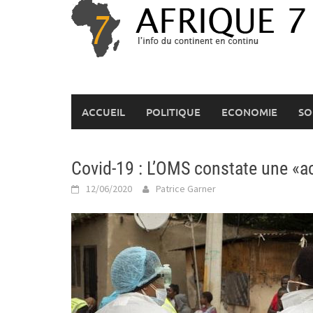
Skip
to
content
ACCUEIL
POLITIQUE
ECONOMIE
SO
Covid-19 : L’OMS constate une «a
12/06/2020
Patrice Garner